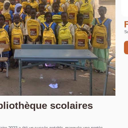
So
bliothèque scolaires
colaire 2023 a été un succès notable, marquée une portée