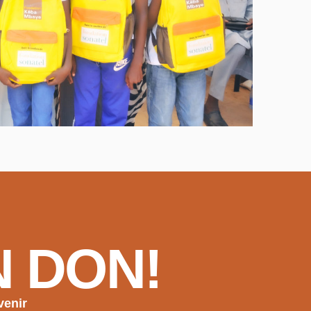
N DON!
venir