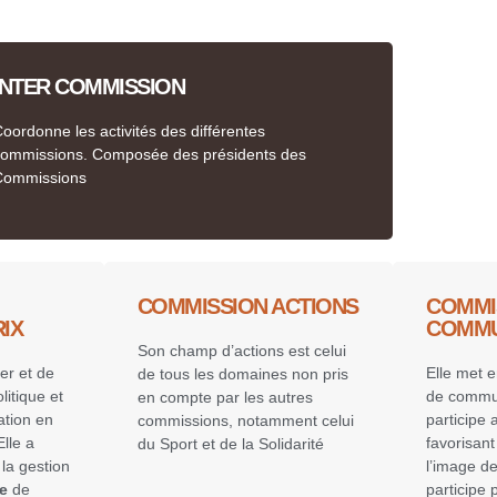
INTER COMMISSION
oordonne les activités des différentes
commissions. Composée des présidents des
Commissions
COMMISSION ACTIONS
COMMI
IX
COMMU
Son champ d’actions est celui
er et de
Elle met 
de tous les domaines non pris
litique et
de commun
en compte par les autres
ation en
participe
commissions, notamment celui
lle a
favorisan
du Sport et de la Solidarité
la gestion
l’image de
e
de
participe 