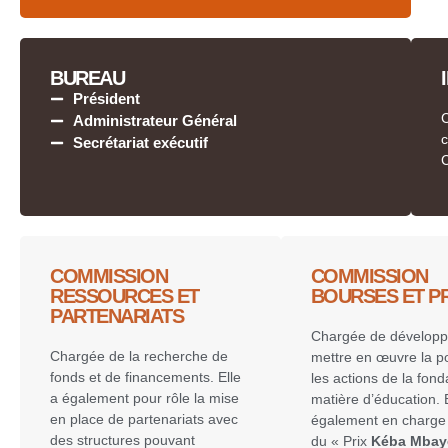
BUREAU
Président
C
Administrateur Général
Secrétariat exécutif
COMMISSION
COMMISSION
RESSOURCES ET
BOURSES ET PR
PARTENARIATS
Chargée de développ
Chargée de la recherche de
mettre en œuvre la po
fonds et de financements. Elle
les actions de la fond
a également pour rôle la mise
matière d’éducation. E
en place de partenariats avec
également en charge 
des structures pouvant
du « Prix
Kéba Mbay