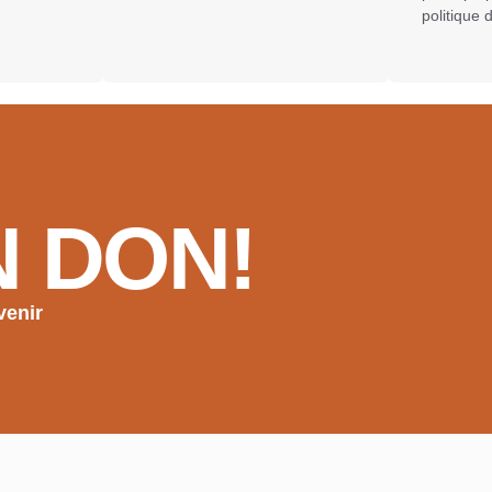
politique
N DON!
venir